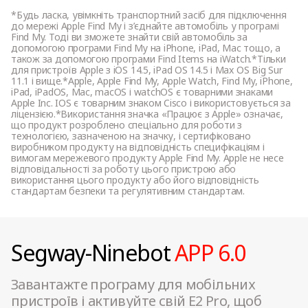
*Будь ласка, увімкніть транспортний засіб для підключення
Настроюваний режим Sport (Спорт)
до мережі Apple Find My і з’єднайте автомобіль у програмі
Ні
Find My. Тоді ви зможете знайти свій автомобіль за
допомогою програми Find My на iPhone, iPad, Mac тощо, а
також за допомогою програми Find Items на iWatch.*Тільки
для пристроїв Apple з iOS 14.5, iPad OS 14.5 і Max OS Big Sur
11.1 і вище.*Apple, Apple Find My, Apple Watch, Find My, iPhone,
Круїз контроль
iPad, iPadOS, Mac, macOS і watchOS є товарними знаками
Apple Inc. IOS є товарним знаком Cisco і використовується за
Ні
ліцензією.*Використання значка «Працює з Apple» означає,
що продукт розроблено спеціально для роботи з
технологією, зазначеною на значку, і сертифіковано
виробником продукту на відповідність специфікаціям і
Клаксон
вимогам мережевого продукту Apple Find My. Apple не несе
відповідальності за роботу цього пристрою або
прес-дзвоник
використання цього продукту або його відповідність
стандартам безпеки та регулятивним стандартам.
Сертифіковані відбивачі світла
Так (передні, задні та бічні відбивачі світла E-
Segway-Ninebot
APP 6.0
MARK)
Завантажте програму для мобільних
пристроїв і активуйте свій E2 Pro, щоб