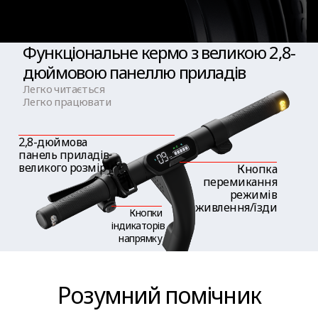
Apple Find My
Так
Функціональне кермо з великою 2,8-
дюймовою панеллю приладів
Bluetooth
Легко читається
Так
Легко працювати
2,8-дюймова
Технологія NFC (для розблокування)
панель приладів
Ні
великого розміру
Кнопка
перемикання
режимів
живлення/їзди
Кнопки
індикаторів
Інші характеристики
напрямку
Механізм складання
Розумний помічник
Легке ручне складання