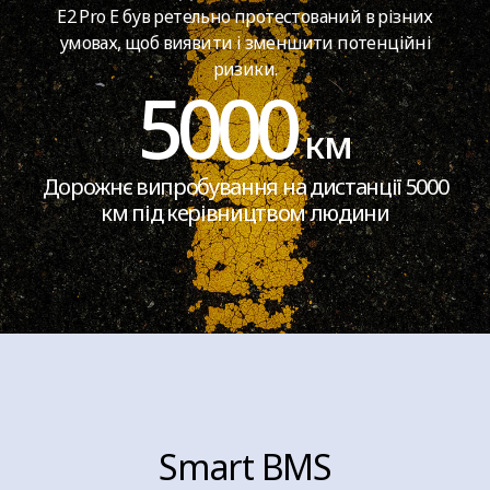
E2 Pro E був ретельно протестований в різних
умовах, щоб виявити і зменшити потенційні
ризики.
5000
км
Дорожнє випробування на дистанції 5000
км під керівництвом людини
Smart BMS