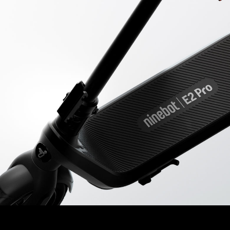
Вага користувача
100 кг
Розміри та вага
Розміри виробу - Складений
1168 × 538 × 565 мм
Розміри виробу - Розкладений
1168 × 540 × 1220 мм
Вага нетто