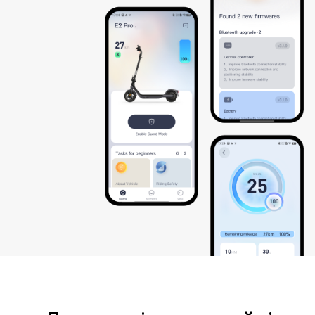
помістити електросамокат у тепле середовище (вище 5℃ (41℉)).