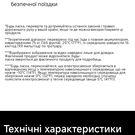
безпечної поїздки
*Будь ласка, перевірте та дотримуйтесь останніх законів і правил
дорожнього руху у вашій країні, якщо та де можна використовувати ці
продукти.
**Теоретичний діапазон: перевірено під час їзди з повним акумулятором,
навантаженням 75 кг (165 фунтів), 25°C (77°F), із середньою швидкістю 16
км/год (9,9 миль/год) по тротуару.
***Відображені зображення та відео наведені лише для довідки.
Фактичний продукт може відрізнятися, будь-
ласка зверніться до фактичного продукту для подробиць.
****Будь ласка, переконайтеся, що електросамокат зберігається в
відповідному місці з температурою навколишнього середовища, що не
нижче -10℃ (14℉). Якщо температура навколишнього середовища для
зберігання нижче 0℃ (32℉), перед зарядкою необхідно спочатку
помістити електросамокат у тепле середовище (вище 5℃ (41℉)).
Технічні характеристики