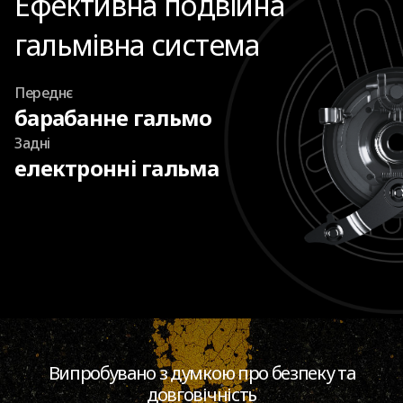
Ефективна подвійна
гальмівна система
Переднє
барабанне гальмо
Задні
електронні гальма
Випробувано з думкою про безпеку та
довговічність