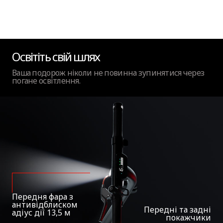
Освітіть свій шлях
Ваша подорож ніколи не повинна зупинятися через
погане освітлення.
Передня фара з
антивідблиском
Передні та задні
адіус дії 13,5 м
покажчики