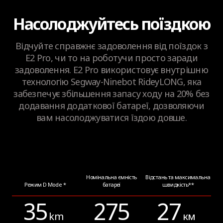
275 Вт·год (7650 мА·год)
Насолоджуйтесь поїздкою
Smart-система керування акумулятором
Відчуйте справжнє задоволення від поїздок з
Так
E2 Pro, чи то на роботучи просто заради
задоволення. E2 Pro використовує внутрішню
технологію Segway-Ninebot RideyLONG, яка
Час підзарядки
забезпечує збільшення запасу ходу на 20% без
Приблизно 5 годин
додавання додаткової батареї, дозволяючи
вам насолоджуватися їздою довше.
Двигун
Номінальна ємність
Відстань та максимальна
Режим D Mode *
батареї
швидкість**
Кут підійому
До 18%
35
275
27
km
км