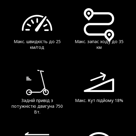
18,8 кг
Діапазон
Макс. швидкість до 25
Макс. запас ходу до 35
км/год
км
Теоретичний діапазон
діапазон До 35 км (21.7 миль)
Діапазон на максимальній швидкості
До 27 км (25 км/год)
Задній привід з
Макс. Кут підйому 18%
потужністю двигуна 750
Вт.
Параметри пристрою