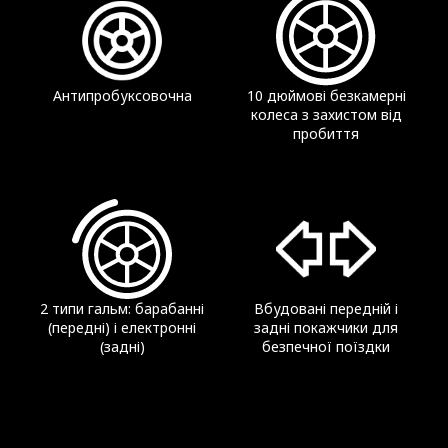
швидкість
Від 25 км/год
Антипробуксовочна
10 дюймові безкамерні
колеса з захистом від
Водостійкість
пробиття
IPX4
Амортизація
Ні
2 типи гальм: барабанні
Вбудовані передній і
(передні) і електронні
задні покажчики для
(задні)
безпечної поїздки
Акумулятор
Ємність акумулятора