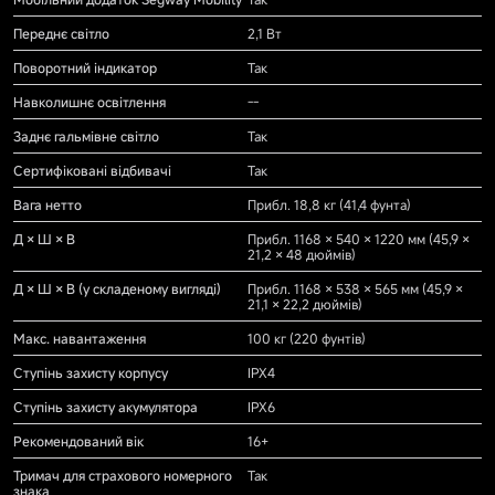
Переднє світло
2,1 Вт
Поворотний індикатор
Так
Навколишнє освітлення
--
Заднє гальмівне світло
Так
Сертифіковані відбивачі
Так
Вага нетто
Прибл. 18,8 кг (41,4 фунта)
Д × Ш × В
Прибл. 1168 × 540 × 1220 мм (45,9 ×
21,2 × 48 дюймів)
Д × Ш × В (у складеному вигляді)
Прибл. 1168 × 538 × 565 мм (45,9 ×
21,1 × 22,2 дюймів)
Макс. навантаження
100 кг (220 фунтів)
Ступінь захисту корпусу
IPX4
Ступінь захисту акумулятора
IPX6
Рекомендований вік
16+
Тримач для страхового номерного
Так
знака