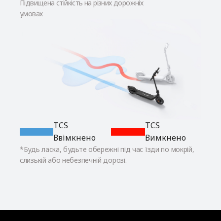
Підвищена стійкість на різних дорожніх
Так
умовах
Вбудовані покажчики повороту
Так, спереду і ззаду
Освітлення під основою
Ні
TCS
TCS
Ввімкнено
Вимкнено
Шини
*Будь ласка, будьте обережні під час їзди по мокрій,
слизькій або небезпечній дорозі.
Тип шин
Безкамерні пневматичні шини, що не
пропускають повітря