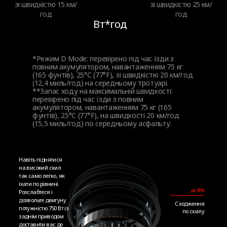
зі швидкістю 15 км/
зі швидкістю 25 км/
Вихідна потужність
год
год
Вт*год
350 Вт
*Режим D Mode: перевірено під час їзди з
Максимальна потужність
повним акумулятором, навантаженням 75 кг
(165 фунтів), 25°C (77°F), зі швидкістю 20 км/год
750 Вт
(12,4 миль/год) на середньому тротуарі.
**Запас ходу на максимальній швидкості:
перевірено під час їзди з повним
акумулятором, навантаженням 75 кг (165
Колісний привід
фунтів), 25°C (77°F), на швидкості 20 км/год
(15,5 миль/год) по середньому асфальту.
Задньопривідний
Навіть піднятися
TCS Система контролю тяги
на високий схил
так само легко, як
Так
їхати по рівнині.
до 18%
Розслабтеся і
дозвольте двигуну
Сходження
потужністю 750 Вт із
по схилу
заднім приводом
доставити вас до