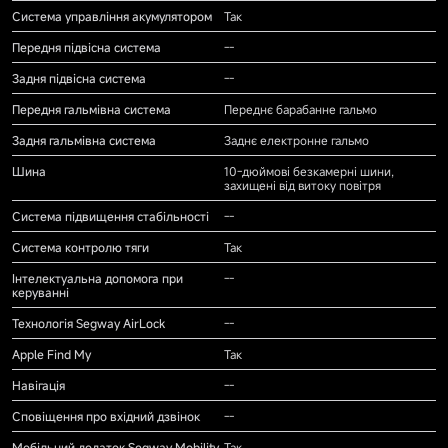
Система управління акумулятором
Так
Передня підвісна система
--
Задня підвісна система
--
Передня гальмівна система
Переднє барабанне гальмо
Задня гальмівна система
Заднє електронне гальмо
Шина
10-дюймові безкамерні шини,
захищені від витоку повітря
Система підвищення стабільності
--
Система контролю тяги
Так
Інтелектуальна допомога при
--
керуванні
Технологія Segway AirLock
--
Apple Find My
Так
Навігація
--
Сповіщення про вхідний дзвінок
--
Мобільний додаток Segway Mobility
Так