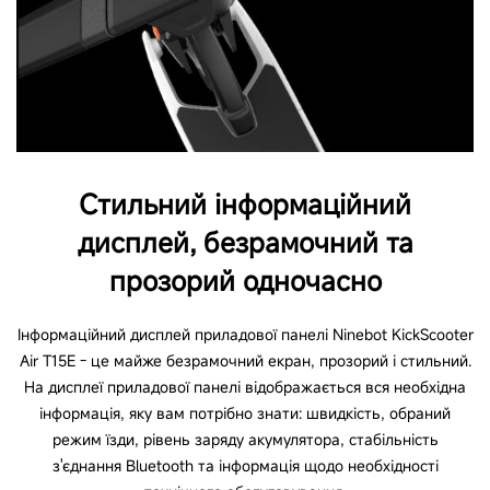
Електричний клаксон: одночасно натисніть на
електронний дросель та електронне гальмо,
щоб подати сигнал
Кріплення для номерного знака
Стильний інформаційний
Ні
дисплей, безрамочний та
прозорий одночасно
Порт USB C
Ні
Інформаційний дисплей приладової панелі Ninebot KickScooter
Air T15E - це майже безрамочний екран, прозорий і стильний.
На дисплеї приладової панелі відображається вся необхідна
Пакування
інформація, яку вам потрібно знати: швидкість, обраний
режим їзди, рівень заряду акумулятора, стабільність
з'єднання Bluetooth та інформація щодо необхідності