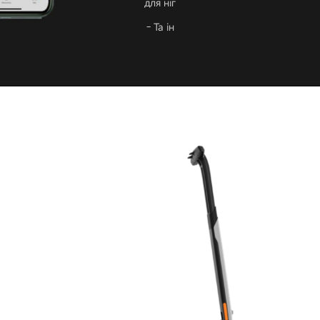
для ніг
- Та ін