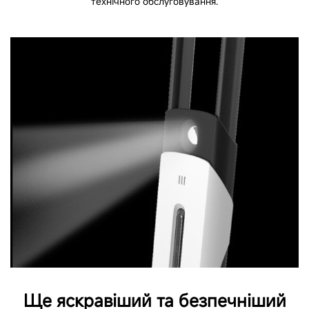
Комплектація
технічного обслуговування.
Мейнфрейм, KickScooter, матеріали користувача
(керівництво користувача, посібник з техніки
безпеки, інструкція до виробу, обмежена
гарантія), 3 подовжувача заднього крила та
зарядний пристрій
Розміри пакувальної коробки
1085 x 378 x 235 мм
Ще яскравіший та безпечніший