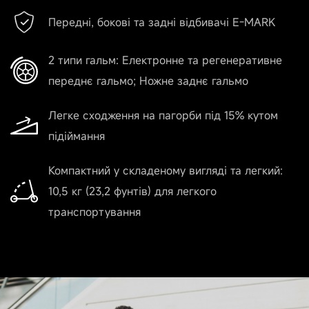
Так
Передні, бокові та задні відбивачі E-MARK
Час підзарядки
2 типи гальм: Електронне та регенеративне
Приблизно 4 годин
переднє гальмо; Ножне заднє гальмо
Легке сходження на пагорби під 15% кутом
підіймання
Двигун
Компактний у складеному вигляді та легкий:
Кут підійому
10,5 кг (23,2 фунтів) для легкого
Від 15%
транспортування
Вихідна потужність
250 Вт