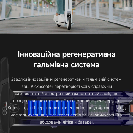
Сумісність
Моніторинг через додаток
Так
Інноваційна регенеративна
Управління через додаток
гальмівна система
Ні
Завдяки інноваційній регенеративній гальмівній системі
Bluetooth
ваш KickScooter перетворюється у справжній
самодостатній електричний транспортний засіб, що
Так
працює від електроенергії та самостійно регенерує її.
Колеса здатні перетворювати енергію, що утворюється під
час гальмування, у електроенергію та накопичувати її у
Технологія NFC (для розблокування)
вбудованій літієвій батареї.
Ні