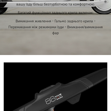
необхідності технічного обслуговування,
вашу їзду більш безтурботною та комфортною.
з'єднання Bluetooth)
Багатий функціонал заднього крила включає:
Вимикання живлення - Гальмо заднього крила -
Перемикання між режимами їзди - Вмикання/вимикання
Режими їзди
фар
3 (еко, стандарт, спорт); 1 pedestrian mode
Круїз контроль
Так
Сертифіковані відбивачі світла
Так (передні, задні та бічні відбивачі світла E-
MARK)
Клаксон