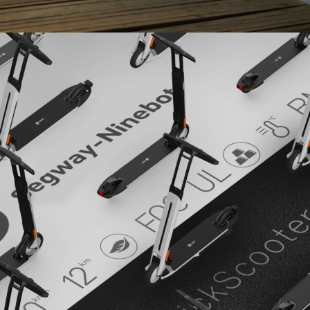
10.5 кг
Діапазон
відстань від одного заряду
Від 12 км
Параметри пристрою
швидкість
Від 20 км/год