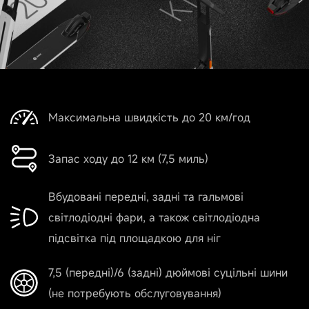
Амортизація
Ні
Водостійкість
IPX4
Максимальна швидкість до 20 км/год
Запас ходу до 12 км (7,5 миль)
Акумулятор
Вбудовані передні, задні та гальмові
світлодіодні фари, а також світлодіодна
Ємність акумулятора
підсвітка під площадкою для ніг
167 Вт·год (4650 мА·год)
7,5 (передні)/6 (задні) дюймові суцільні шини
(не потребують обслуговування)
Smart-система керування акумулятором